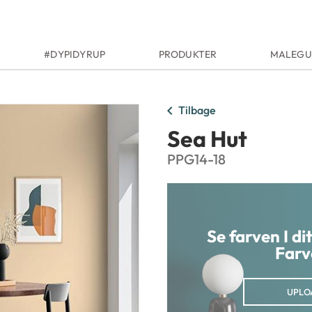
#DYPIDYRUP
PRODUKTER
MALEGU
chevron_left
Tilbage
Sea Hut
PPG14-18
Se farven I d
Farv
UPLO