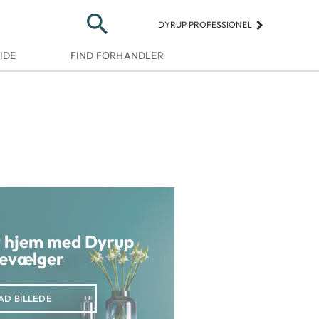
search
keyboard_arrow_right
DYRUP PROFESSIONEL
IDE
FIND FORHANDLER
it hjem med Dyrup
evælger
AD BILLEDE