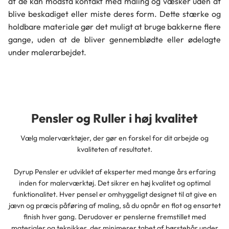
at de kan modstå kontakt med maling og væsker uden at
blive beskadiget eller miste deres form. Dette stærke og
holdbare materiale gør det muligt at bruge bakkerne flere
gange, uden at de bliver gennemblødte eller ødelagte
under malerarbejdet.
Pensler og Ruller i høj kvalitet
Vælg malerværktøjer, der gør en forskel for dit arbejde og
kvaliteten af resultatet.
Dyrup Pensler er udviklet af eksperter med mange års erfaring
inden for malerværktøj. Det sikrer en høj kvalitet og optimal
funktionalitet. Hver pensel er omhyggeligt designet til at give en
jævn og præcis påføring af maling, så du opnår en flot og ensartet
finish hver gang. Derudover er penslerne fremstillet med
materialer og teknikker, der minimerer tabet af børstehår under