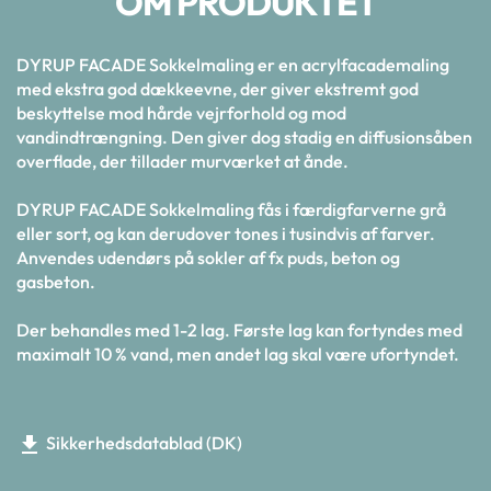
OM PRODUKTET
DYRUP FACADE Sokkelmaling er en acrylfacademaling
med ekstra god dækkeevne, der giver ekstremt god
beskyttelse mod hårde vejrforhold og mod
vandindtrængning. Den giver dog stadig en diffusionsåben
overflade, der tillader murværket at ånde.
DYRUP FACADE Sokkelmaling fås i færdigfarverne grå
eller sort, og kan derudover tones i tusindvis af farver.
Anvendes udendørs på sokler af fx puds, beton og
gasbeton.
Der behandles med 1-2 lag. Første lag kan fortyndes med
maximalt 10 % vand, men andet lag skal være ufortyndet.
Sikkerhedsdatablad (DK)
get_app