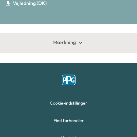
Vejledning (DK)
get_app
Mærkning
keyboard_arrow_down
Cookie-indstillinger
Find forhandler