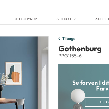
#DYPIDYRUP
PRODUKTER
MALEGU
chevron_left
Tilbage
Gothenburg
PPG1155-6
Se farven I d
Farv
UPLO