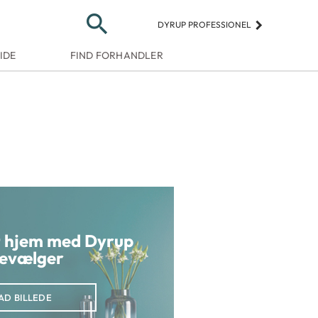
search
keyboard_arrow_right
DYRUP PROFESSIONEL
IDE
FIND FORHANDLER
it hjem med Dyrup
evælger
AD BILLEDE