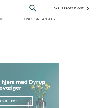
search
keyboard_arrow_right
DYRUP PROFESSIONEL
IDE
FIND FORHANDLER
it hjem med Dyrup
evælger
AD BILLEDE