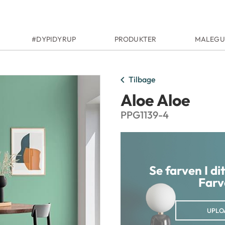
#DYPIDYRUP
PRODUKTER
MALEGU
chevron_left
Tilbage
Aloe Aloe
PPG1139-4
Se farven I d
Farv
UPLO