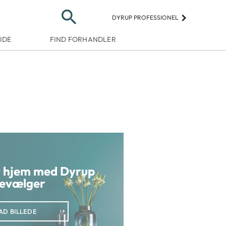
search
keyboard_arrow_right
DYRUP PROFESSIONEL
IDE
FIND FORHANDLER
it hjem med Dyrup
evælger
AD BILLEDE