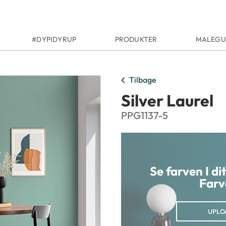
#DYPIDYRUP
PRODUKTER
MALEGU
chevron_left
Tilbage
Silver Laurel
PPG1137-5
Se farven I d
Farv
UPLO