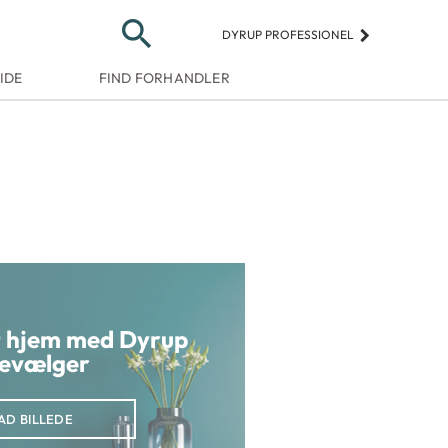
search
keyboard_arrow_right
DYRUP PROFESSIONEL
IDE
FIND FORHANDLER
it hjem med Dyrup
evælger
AD BILLEDE