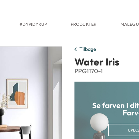
#DYPIDYRUP
PRODUKTER
MALEGU
chevron_left
Tilbage
Water Iris
PPG1170-1
Se farven I d
Farv
UPLO