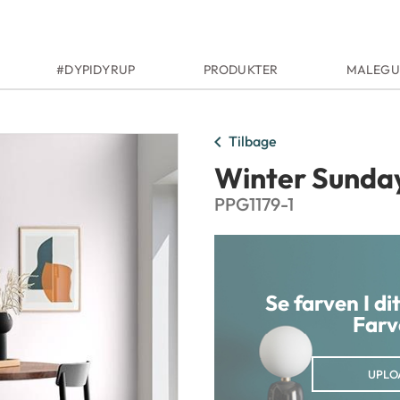
#DYPIDYRUP
PRODUKTER
MALEGU
chevron_left
Tilbage
Winter Sunda
PPG1179-1
Se farven I d
Farv
UPLO