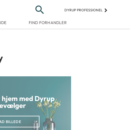
search
keyboard_arrow_right
DYRUP PROFESSIONEL
IDE
FIND FORHANDLER
y
it hjem med Dyrup
evælger
AD BILLEDE