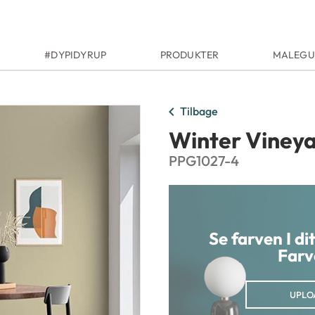
#DYPIDYRUP
PRODUKTER
MALEGU
chevron_left
Tilbage
Winter Viney
PPG1027-4
Se farven I d
Farv
UPLO