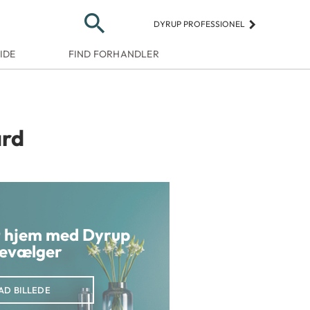
search
keyboard_arrow_right
DYRUP PROFESSIONEL
IDE
FIND FORHANDLER
ard
it hjem med Dyrup
evælger
AD BILLEDE