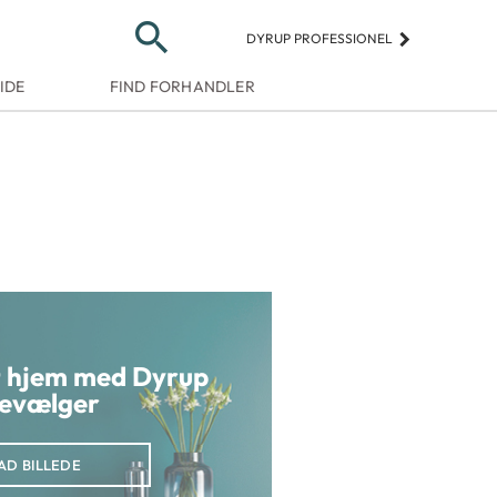
search
keyboard_arrow_right
DYRUP PROFESSIONEL
IDE
FIND FORHANDLER
it hjem med Dyrup
evælger
AD BILLEDE