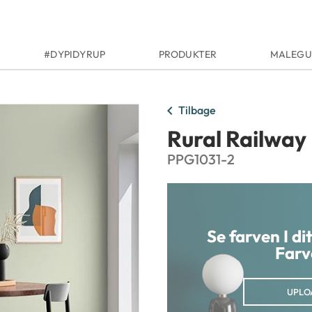
#DYPIDYRUP
PRODUKTER
MALEGU
chevron_left
Tilbage
Rural Railway
PPG1031-2
Se farven I d
Farv
UPLO